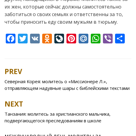
их жен, которые сейчас должны самостоятельно
заботиться о своих семьях и ответственны за то,
чтобы приносить еду своим мужьям в тюрьму.
F
T
V
O
Li
Pi
M
W
Vi
S
ac
w
K
d
v
nt
ai
h
b
h
e
itt
n
eJ
er
l.
at
er
ar
b
er
o
o
e
R
s
e
PREV
Post
o
kl
u
st
u
A
navigation
Северная Корея: молитесь о «Миссионере Л.»,
o
as
r
p
отправляющем надувные шары с библейскими текстами
k
s
n
p
NEXT
ni
al
ki
Танзания: молитесь за христианского мальчика,
подвергающегося преследованиям в школе