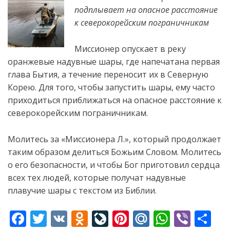
подплывает на опасное расстояние
к северокорейским пограничникам
Миссионер опускает в реку
оранжевые надувные шары, где напечатана первая
глава Бытия, а течение переносит их в Северную
Корею. Для того, чтобы запустить
шары, ему часто
приходиться приближаться на опасное расстояние к
северокорейским пограничникам.
Молитесь за «Миссионера Л.», который продолжает
таким образом делиться Божьим Словом. Молитесь
о его безопасности, и чтобы Бог приготовил сердца
всех тех людей, которые получат надувные
плавучие шары с текстом из Библии.
F
T
V
O
Li
Pi
M
W
Vi
S