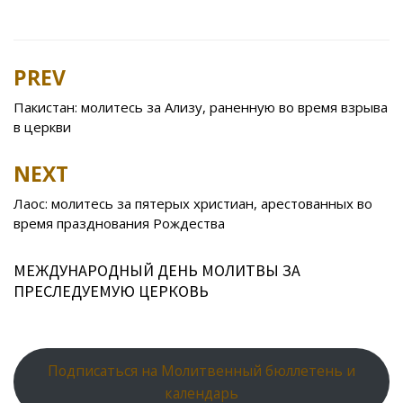
ac
w
K
d
v
nt
ai
h
b
h
e
itt
n
eJ
er
l.
at
er
ar
b
er
o
o
e
R
s
e
PREV
Post
o
kl
u
st
u
A
navigation
Пакистан: молитесь за Ализу, раненную во время взрыва
o
as
r
p
в церкви
k
s
n
p
NEXT
ni
al
ki
Лаос: молитесь за пятерых христиан, арестованных во
время празднования Рождества
МЕЖДУНАРОДНЫЙ ДЕНЬ МОЛИТВЫ ЗА
ПРЕСЛЕДУЕМУЮ ЦЕРКОВЬ
Подписаться на Молитвенный бюллетень и
календарь