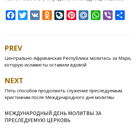
F
T
V
O
Li
Pi
M
W
Vi
S
ac
w
K
d
v
nt
ai
h
b
h
e
itt
n
eJ
er
l.
at
er
ar
b
er
o
o
e
R
s
e
PREV
Post
o
kl
u
st
u
A
navigation
Центрально-Африканская Республика: молитесь за Мэри,
o
as
r
p
которую исламисты оставили вдовой
k
s
n
p
NEXT
ni
al
ki
Пять способов продолжить служение преследуемым
христианам после Международного дня молитвы
МЕЖДУНАРОДНЫЙ ДЕНЬ МОЛИТВЫ ЗА
ПРЕСЛЕДУЕМУЮ ЦЕРКОВЬ