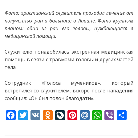
Фото: христианский служитель проходил лечение от
полученных ран в больнице в Ливане. Фото крупным
планом: одна из ран его головы, нуждающаяся в
медицинской помощи.
Служителю понадобилась экстренная медицинская
помощь в связи с травмами головы и других частей
тела.
Сотрудник «Голоса мучеников», который
встретился со служителем, вскоре после нападения
сообщил: «Он был полон благодати».
F
T
V
O
Li
Pi
M
W
Vi
S
ac
w
K
d
v
nt
ai
h
b
h
e
itt
n
eJ
er
l.
at
er
ar