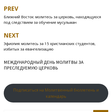
b
er
o
o
e
R
s
e
PREV
Post
o
kl
u
st
u
A
navigation
Ближний Восток: молитесь за церковь, находящуюся
o
as
r
p
под следствием за обучение мусульман
k
s
n
p
NEXT
ni
al
ki
Эфиопия: молитесь за 15 христианских студентов,
избитых за евангелизацию
МЕЖДУНАРОДНЫЙ ДЕНЬ МОЛИТВЫ ЗА
ПРЕСЛЕДУЕМУЮ ЦЕРКОВЬ
Подписаться на Молитвенный бюллетень и
календарь