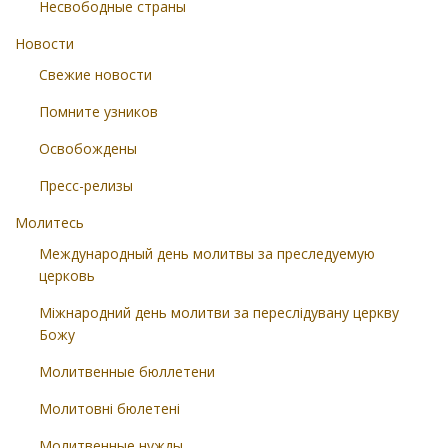
Несвободные страны
Новости
Свежие новости
Помните узников
Освобождены
Пресс-релизы
Молитесь
Международный день молитвы за преследуемую
церковь
Міжнародний день молитви за переслідувану церкву
Божу
Молитвенные бюллетени
Молитовні бюлетені
Молитвенные нужды