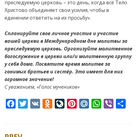
преследуемую церковь – это день, когда всё Тело
Христово объединяет свои усилия, чтобы в
единении ответить на их просьбу».
Спланируйте свое личное участие и участие
вашей церкви в Международном дне молитвы за
преследуемую церковь.
Организуйте молитвенное
богослужение в церкви или/и молитвенную группу
у себя дома. Посвятите время молитве за
гонимых братьев и сестёр. Это имеет для них
огромное значение!
С уважением, «Голос мучеников»
F
T
V
O
Li
Pi
M
W
Vi
S
ac
w
K
d
v
nt
ai
h
b
h
e
itt
n
eJ
er
l.
at
er
ar
b
er
o
o
e
R
s
e
PREV