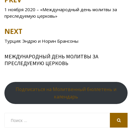
Post
o
kl
u
st
u
A
navigation
1 ноября 2020 – «Международный день молитвы за
o
as
r
p
преследуемую церковь»
k
s
n
p
NEXT
ni
al
ki
Турция: Эндрю и Норин Брансоны
МЕЖДУНАРОДНЫЙ ДЕНЬ МОЛИТВЫ ЗА
ПРЕСЛЕДУЕМУЮ ЦЕРКОВЬ
Подписаться на Молитвенный бюллетень и
календарь
Search
for:
SEARCH