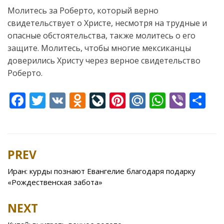
Молитесь за Роберто, который верно
свидетельствует о Христе, несмотря на трудные и
опасные обстоятельства, также молитесь о его
защите. Молитесь, чтобы многие мексиканцы
доверились Христу через верное свидетельство
Роберто.
F
T
V
O
Li
Pi
M
W
Vi
S
ac
w
K
d
v
nt
ai
h
b
h
e
itt
n
eJ
er
l.
at
er
ar
b
er
o
o
e
R
s
e
PREV
Post
o
kl
u
st
u
A
navigation
Иран: курды познают Евангелие благодаря подарку
o
as
r
p
«Рождественская забота»
k
s
n
p
NEXT
ni
al