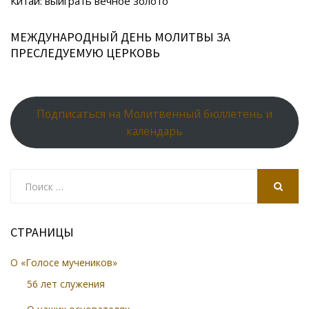
ki
Китай: выиграть вечное золото
МЕЖДУНАРОДНЫЙ ДЕНЬ МОЛИТВЫ ЗА
ПРЕСЛЕДУЕМУЮ ЦЕРКОВЬ
Подписаться на Молитвенный бюллетень и
календарь
Search
for:
SEARCH
СТРАНИЦЫ
О «Голосе мучеников»
56 лет служения