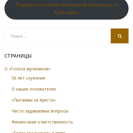
Подписаться на Молитвенный бюллетень и
календарь
Search
for:
SEARCH
СТРАНИЦЫ
О «Голосе мучеников»
56 лет служения
О наших основателях
«Пытаемы за Христа»
Часто задаваемые вопросы
Финансовая ответственность
«Голос мучеников» в мире