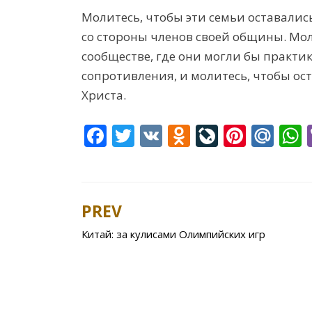
Молитесь, чтобы эти семьи оставалис
со стороны членов своей общины. Мо
сообществе, где они могли бы практик
сопротивления, и молитесь, чтобы ост
Христа.
F
T
V
O
Li
Pi
M
ac
w
K
d
v
nt
ai
e
itt
n
eJ
er
l.
a
b
er
o
o
e
R
s
PREV
Post
o
kl
u
st
u
Китай: за кулисами Олимпийских игр
navigation
o
as
r
k
s
n
ni
al