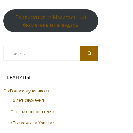
Подписаться на Молитвенный
бюллетень и календарь
Search
for:
SEARCH
СТРАНИЦЫ
О «Голосе мучеников»
56 лет служения
О наших основателях
«Пытаемы за Христа»