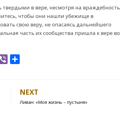
ь твердыми в вере, несмотря на враждебность
литесь, чтобы они нашли убежище в
овать свою веру, не опасаясь дальнейшего
альная часть их сообщества пришла к вере во
W
Vi
S
h
b
h
t
er
ar
e
NEXT
A
Ливан: «Моя жизнь – пустыня»
p
p