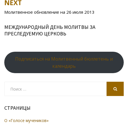
k
s
n
p
NEXT
ni
al
Молитвенное обновление на 26 июля 2013
ki
МЕЖДУНАРОДНЫЙ ДЕНЬ МОЛИТВЫ ЗА
ПРЕСЛЕДУЕМУЮ ЦЕРКОВЬ
Подписаться на Молитвенный бюллетень и
календарь
Search
for:
SEARCH
СТРАНИЦЫ
О «Голосе мучеников»