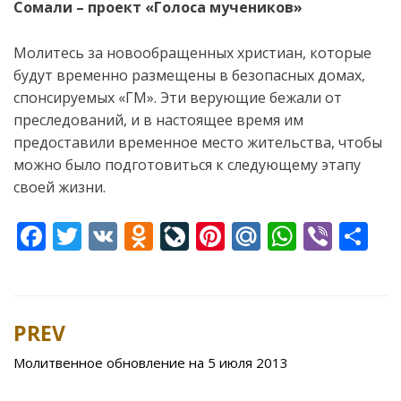
Сомали – проект «Голоса мучеников»
Молитесь за новообращенных христиан, которые
будут временно размещены в безопасных домах,
спонсируемых «ГМ». Эти верующие бежали от
преследований, и в настоящее время им
предоставили временное место жительства, чтобы
можно было подготовиться к следующему этапу
своей жизни.
F
T
V
O
Li
Pi
M
W
Vi
S
ac
w
K
d
v
nt
ai
h
b
h
e
itt
n
eJ
er
l.
at
er
ar
b
er
o
o
e
R
s
e
PREV
Post
o
kl
u
st
u
A
navigation
Молитвенное обновление на 5 июля 2013
o
as
r
p