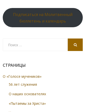
Подписаться на Молитвенный
бюллетень и календарь
Search
for:
SEARCH
СТРАНИЦЫ
О «Голосе мучеников»
56 лет служения
О наших основателях
«Пытаемы за Христа»