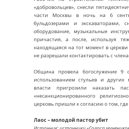
«добровольцев», снесли пятидесятн
части Москвы в ночь на 6 сент
бульдозерами и экскаваторами, с
оборудование, музыкальные инстру
причастия, а после, используя тяж
находящаяся на тот момент в церкви
не разрешали контактировать с члена
Община провела богослужение 9 с
использованием стульев и других 
власти пригрозили наказать па
«несанкционированного религиозн
церковь пришли к согласию о том, где
Лаос
–
молодой пастор убит
Источник: источники «Голоса мученико