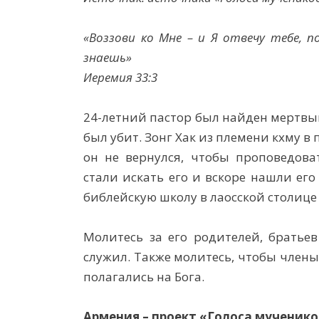
«Воззови ко Мне – и Я отвечу тебе, п
знаешь»
Иеремия 33:3
24-летний пастор был найден мертвым
был убит. Зонг Хак из племени кхму в 
он не вернулся, чтобы проповедова
стали искать его и вскоре нашли его
библейскую школу в лаосской столице
Молитесь за его родителей, братьев
служил. Также молитесь, чтобы член
полагались на Бога.
Армения – проект «Голоса мученико