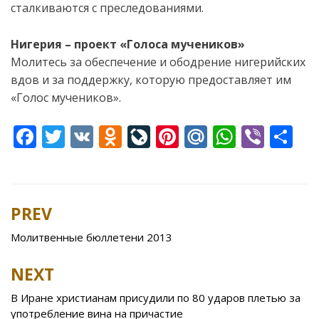
сталкиваются с преследованиями.
Нигерия – проект «Голоса мучеников»
Молитесь за обеспечение и ободрение нигерийских
вдов и за поддержку, которую предоставляет им
«Голос мучеников».
F
T
V
O
Li
Pi
M
W
Vi
S
ac
w
K
d
v
nt
ai
h
b
h
e
itt
n
eJ
er
l.
at
er
ar
b
er
o
o
e
R
s
e
PREV
Post
o
kl
u
st
u
A
navigation
Молитвенные бюллетени 2013
o
as
r
p
k
s
n
p
NEXT
ni
al
В Иране христианам присудили по 80 ударов плетью за
ki
употребление вина на причастие