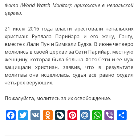
Фото (World Watch Monitor): прихожане в непальской
церкви.
21 июля 2016 года власти арестовали непальских
христиан: Руплала Парийара и его жену, Гангу,
вместе с Лали Пун и Бимкали Будха. В июне четверо
молились в своей
церкви за Сети Парийар, местную
женщину, которая была больна. Хотя Сети и ее муж
защищали христиан, заявив, что в результате
молитвы она исцелилась, судья всё равно осудил
четырех верующих.
Пожалуйста, молитесь за их освобождение.
F
T
V
O
Li
Pi
M
W
Vi
S
ac
w
K
d
v
nt
ai
h
b
h
e
itt
n
eJ
er
l.
at
er
ar