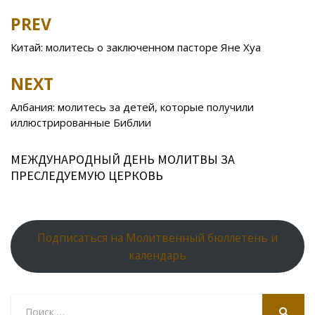
b
er
o
o
e
R
s
e
PREV
Post
o
kl
u
st
u
A
navigation
Китай: молитесь о заключенном пасторе Яне Хуа
o
as
r
p
k
s
n
p
NEXT
ni
al
Албания: молитесь за детей, которые получили
ki
иллюстрированные Библии
МЕЖДУНАРОДНЫЙ ДЕНЬ МОЛИТВЫ ЗА
ПРЕСЛЕДУЕМУЮ ЦЕРКОВЬ
Подписаться на Молитвенный бюллетень и
календарь
Search