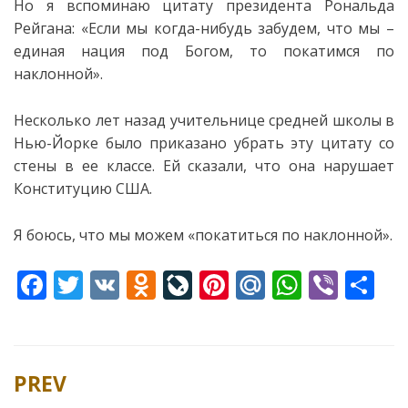
Но я вспоминаю цитату президента Рональда
Рейгана: «Если мы когда-нибудь забудем, что мы –
единая нация под Богом, то покатимся по
наклонной».
Несколько лет назад учительнице средней школы в
Нью-Йорке было приказано убрать эту цитату со
стены в ее классе. Ей сказали, что она нарушает
Конституцию США.
Я боюсь, что мы можем «покатиться по наклонной».
F
T
V
O
Li
Pi
M
W
Vi
S
ac
w
K
d
v
nt
ai
h
b
h
e
itt
n
eJ
er
l.
at
er
ar
b
er
o
o
e
R
s
e
PREV
Post
o
kl
u
st
u
A