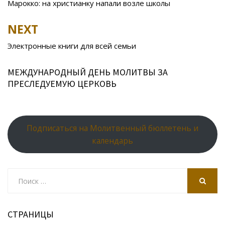
navigation
Марокко: на христианку напали возле школы
o
as
r
p
k
s
n
p
NEXT
ni
al
Электронные книги для всей семьи
ki
МЕЖДУНАРОДНЫЙ ДЕНЬ МОЛИТВЫ ЗА
ПРЕСЛЕДУЕМУЮ ЦЕРКОВЬ
Подписаться на Молитвенный бюллетень и
календарь
Search
for:
SEARCH
СТРАНИЦЫ