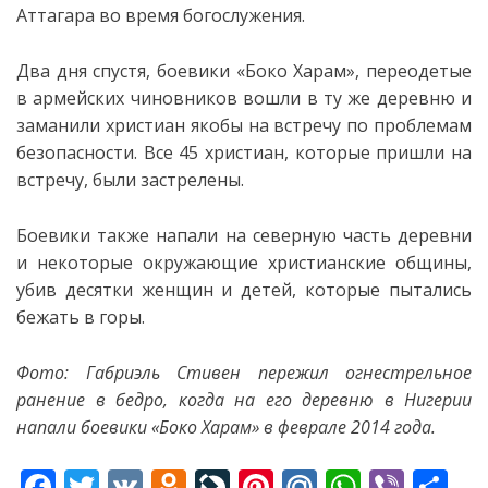
Аттагара во время богослужения.
Два дня спустя, боевики «Боко Харам», переодетые
в армейских чиновников вошли в ту же деревню и
заманили христиан якобы на встречу по проблемам
безопасности. Все 45 христиан, которые пришли на
встречу, были застрелены.
Боевики также напали на северную часть деревни
и некоторые окружающие христианские общины,
убив десятки женщин и детей, которые пытались
бежать в горы.
Фото: Габриэль Стивен пережил огнестрельное
ранение в бедро, когда на его деревню в Нигерии
напали боевики «Боко Харам» в феврале 2014 года.
F
T
V
O
Li
Pi
M
W
Vi
S