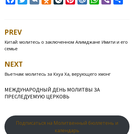
ac
w
K
d
v
nt
ai
h
b
h
e
itt
n
eJ
er
l.
at
er
ar
b
er
o
o
e
R
s
e
PREV
Post
o
kl
u
st
u
A
navigation
Китай: молитесь о заключенном Алимджане Имити и его
o
as
r
p
семье
k
s
n
p
NEXT
ni
al
ki
Вьетнам: молитесь за Кхуа Ха, верующего хмонг
МЕЖДУНАРОДНЫЙ ДЕНЬ МОЛИТВЫ ЗА
ПРЕСЛЕДУЕМУЮ ЦЕРКОВЬ
Подписаться на Молитвенный бюллетень и
календарь