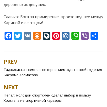
деревенских девушек.
Славьте Бога за примирение, произошедшее между
Кариной и ее отцом!
F
T
V
O
Li
Pi
M
W
Vi
S
ac
w
K
d
v
nt
ai
h
b
h
e
itt
n
eJ
er
l.
at
er
ar
b
er
o
o
e
R
s
e
PREV
Post
o
kl
u
st
u
A
navigation
Таджикистан: семья с нетерпением ждет освобождения
o
as
r
p
Бахрома Холматова
k
s
n
p
NEXT
ni
al
ki
Непал: молодой спортсмен сделал выбор в пользу
Христа, а не спортивной карьеры