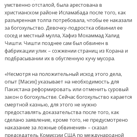
умственно отсталой, была арестована в
христианском районе Исламабада после того, как
разъяренная толпа потребовала, чтобы ее наказали
за богохульство. Девочку-подростка обвинил ее
сосед и местный мулла, Хафиз Мохаммад Халид
Чишти. Чишти позднее сам был обвинен в
фабрикации улик ­­– сожжении страниц из Корана и
подбрасывании их в обугленную кучу мусора.
«Несмотря на положительный исход этого дела,
опыт [Масих] указывает на необходимость для
Пакистана реформировать или отменить суровый
закон о богохульстве. Сейчас богохульство карается
смертной казнью, для этого не нужно
предоставлять доказательства после того, как
сделано заявление, кроме того, не предусмотрено
наказание за ложные обвинения» – сказал
председатель Комиссии США по международной