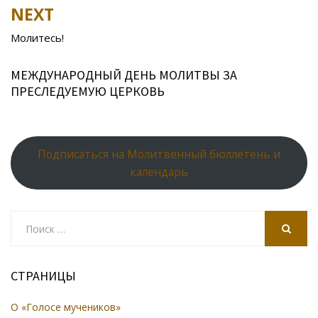
k
s
n
p
NEXT
ni
al
Молитесь!
ki
МЕЖДУНАРОДНЫЙ ДЕНЬ МОЛИТВЫ ЗА
ПРЕСЛЕДУЕМУЮ ЦЕРКОВЬ
Подписаться на Молитвенный бюллетень и
календарь
Search
for:
SEARCH
СТРАНИЦЫ
О «Голосе мучеников»