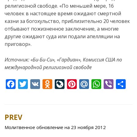
религиозной свободе. «По меньшей мере, 16
человек в настоящее время ожидают смертной
казни за богохульство, приблизительно 20 человек
отбывают пожизненное заключение, а многие
другие ожидают суда или подали апелляции на
приговор».
Источник: «Би-Би-Си», «Гардиан», Комиссия США по
международной религиозной свободе
F
T
V
O
Li
Pi
M
W
Vi
S
ac
w
K
d
v
nt
ai
h
b
h
e
itt
n
eJ
er
l.
at
er
ar
b
er
o
o
e
R
s
e
PREV
Post
o
kl
u
st
u
A
navigation
Молитвенное обновление на 23 ноября 2012
o
as
r
p