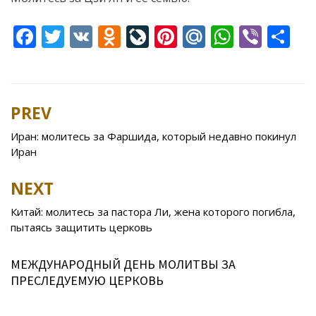
F
T
V
O
Li
Pi
M
W
Vi
S
ac
w
K
d
v
nt
ai
h
b
h
e
itt
n
eJ
er
l.
at
er
ar
b
er
o
o
e
R
s
e
PREV
Post
o
kl
u
st
u
A
navigation
Иран: молитесь за Фаршида, который недавно покинул
o
as
r
p
Иран
k
s
n
p
NEXT
ni
al
ki
Китай: молитесь за пастора Ли, жена которого погибла,
пытаясь защитить церковь
МЕЖДУНАРОДНЫЙ ДЕНЬ МОЛИТВЫ ЗА
ПРЕСЛЕДУЕМУЮ ЦЕРКОВЬ