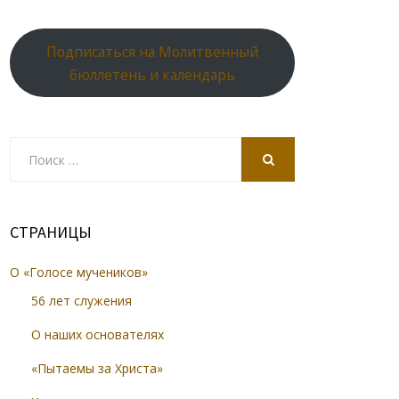
Подписаться на Молитвенный
бюллетень и календарь
Search
for:
SEARCH
СТРАНИЦЫ
О «Голосе мучеников»
56 лет служения
О наших основателях
«Пытаемы за Христа»