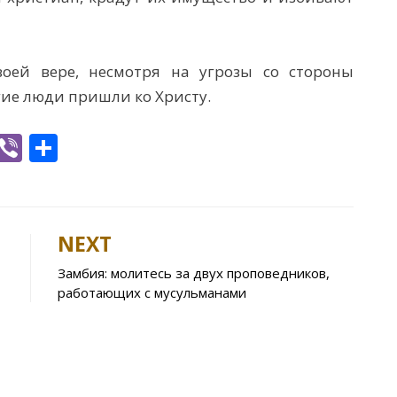
оей вере, несмотря на угрозы со стороны
гие люди пришли ко Христу.
W
Vi
S
h
b
h
t
er
ar
e
NEXT
A
Замбия: молитесь за двух проповедников,
p
работающих с мусульманами
p