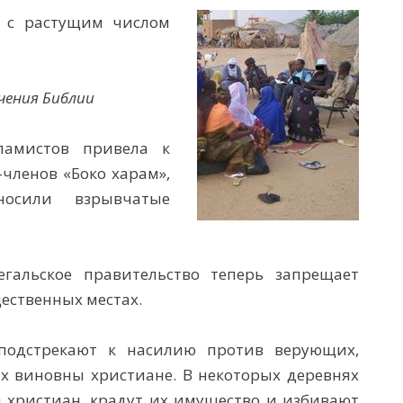
я с растущим числом
чения Библии
ламистов привела к
членов «Боко харам»,
носили взрывчатые
егальское правительство теперь запрещает
ественных местах.
подстрекают к насилию против верующих,
х виновны христиане. В некоторых деревнях
 христиан, крадут их имущество и избивают