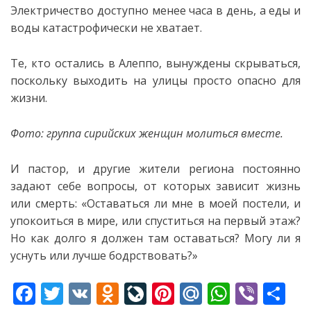
Электричество доступно менее часа в день, а еды и
воды катастрофически не хватает.
Те, кто остались в Алеппо, вынуждены скрываться,
поскольку выходить на улицы просто опасно для
жизни.
Фото: группа сирийских женщин молиться вместе.
И пастор, и другие жители региона постоянно
задают себе вопросы, от которых зависит жизнь
или смерть: «Оставаться ли мне в моей постели, и
упокоиться в мире, или спуститься на первый этаж?
Но как долго я должен там оставаться? Могу ли я
уснуть или лучше бодрствовать?»
F
T
V
O
Li
Pi
M
W
Vi
S