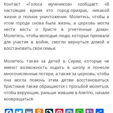
Контакт «Голоса мучеников» сообщает: «В
настоящее время это город-призрак, никакой
жизни и полное уничтожение. Молитесь, чтобы в
этом городе снова была жизнь, а церковь могла
нести весть о Христе в
угнетённые дома».
Молитесь, чтобы молодые люди, которых призвали
для участия в войне, смогли вернуться домой и
восстановить свои семьи.
Молитесь также за детей в Сирии, которые не
имеют возможность ходить в школу и понесли
многочисленные потери, а также за церковь, чтобы
она могла помочь этим детям восстановиться.
Христиане также обращаются с просьбой молиться,
чтобы верующие, раньше жившие в Алеппо, начали
возвращаться.
F
T
V
O
Li
Pi
M
W
Vi
S