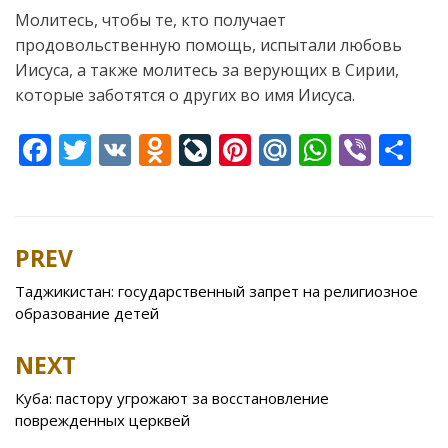
Молитесь, чтобы те, кто получает
продовольственную помощь, испытали любовь
Иисуса, а также молитесь за верующих в Сирии,
которые заботятся о других во имя Иисуса.
F
T
V
O
Li
Pi
M
W
Vi
S
ac
w
K
d
v
nt
ai
h
b
h
e
itt
n
eJ
er
l.
at
er
ar
b
er
o
o
e
R
s
e
PREV
Post
o
kl
u
st
u
A
navigation
Таджикистан: государственный запрет на религиозное
o
as
r
p
образование детей
k
s
n
p
NEXT
ni
al
ki
Куба: пастору угрожают за восстановление
поврежденных церквей