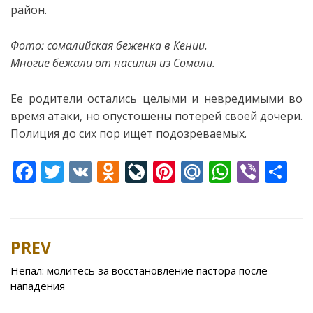
район.
Фото: сомалийская беженка в Кении.
Многие бежали от насилия из Сомали.
Ее родители остались целыми и невредимыми во
время атаки, но опустошены потерей своей дочери.
Полиция до сих пор ищет подозреваемых.
F
T
V
O
Li
Pi
M
W
Vi
S
ac
w
K
d
v
nt
ai
h
b
h
e
itt
n
eJ
er
l.
at
er
ar
b
er
o
o
e
R
s
e
PREV
Post
o
kl
u
st
u
A
navigation
Непал: молитесь за восстановление пастора после
o
as
r
p
нападения
k
s
n
p