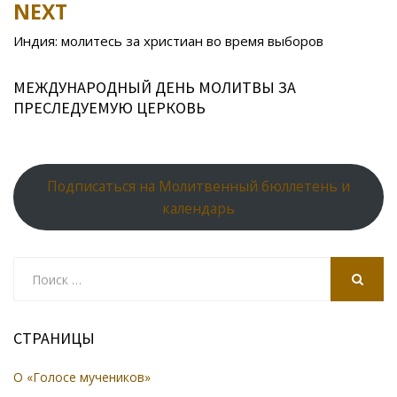
NEXT
ni
al
ki
Индия: молитесь за христиан во время выборов
МЕЖДУНАРОДНЫЙ ДЕНЬ МОЛИТВЫ ЗА
ПРЕСЛЕДУЕМУЮ ЦЕРКОВЬ
Подписаться на Молитвенный бюллетень и
календарь
Search
for:
SEARCH
СТРАНИЦЫ
О «Голосе мучеников»