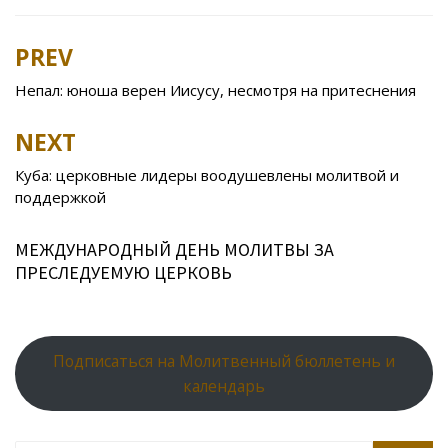
e
itt
n
eJ
er
l.
at
er
ar
b
er
o
o
e
R
s
e
PREV
Post
o
kl
u
st
u
A
navigation
Непал: юноша верен Иисусу, несмотря на притеснения
o
as
r
p
k
s
n
p
NEXT
ni
al
Куба: церковные лидеры воодушевлены молитвой и
ki
поддержкой
МЕЖДУНАРОДНЫЙ ДЕНЬ МОЛИТВЫ ЗА
ПРЕСЛЕДУЕМУЮ ЦЕРКОВЬ
Подписаться на Молитвенный бюллетень и
календарь