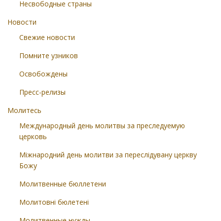
Несвободные страны
Новости
Свежие новости
Помните узников
Освобождены
Пресс-релизы
Молитесь
Международный день молитвы за преследуемую
церковь
Міжнародний день молитви за переслідувану церкву
Божу
Молитвенные бюллетени
Молитовні бюлетені
Молитвенные нужды