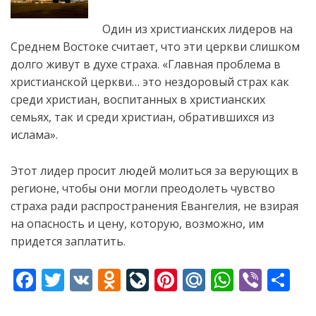
Один из христианских лидеров на
Среднем Востоке считает, что эти церкви слишком
долго живут в духе страха. «Главная проблема в
христианской церкви… это
нездоровый страх как
среди христиан, воспитанных в христианских
семьях, так и среди христиан, обратившихся из
ислама».
Этот лидер просит людей молиться за верующих в
регионе, чтобы они могли преодолеть чувство
страха ради распространения Евангелия, не взирая
на опасность и цену, которую, возможно, им
придется заплатить.
F
T
V
O
Li
Pi
M
W
Vi
S
ac
w
K
d
v
nt
ai
h
b
h