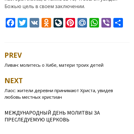
Божью цель в своем заключении.
F
T
V
O
Li
Pi
M
W
Vi
S
ac
w
K
d
v
nt
ai
h
b
h
e
itt
n
eJ
er
l.
at
er
ar
b
er
o
o
e
R
s
e
PREV
Post
o
kl
u
st
u
A
navigation
Ливан: молитесь о Хибе, матери троих детей
o
as
r
p
k
s
n
p
NEXT
ni
al
Лаос: жители деревни принимают Христа, увидев
ki
любовь местных христиан
МЕЖДУНАРОДНЫЙ ДЕНЬ МОЛИТВЫ ЗА
ПРЕСЛЕДУЕМУЮ ЦЕРКОВЬ