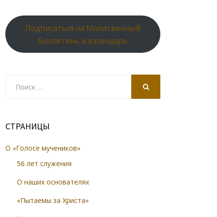
Подписаться на Молитвенный
бюллетень и календарь
Search
for:
SEARCH
СТРАНИЦЫ
О «Голосе мучеников»
56 лет служения
О наших основателях
«Пытаемы за Христа»