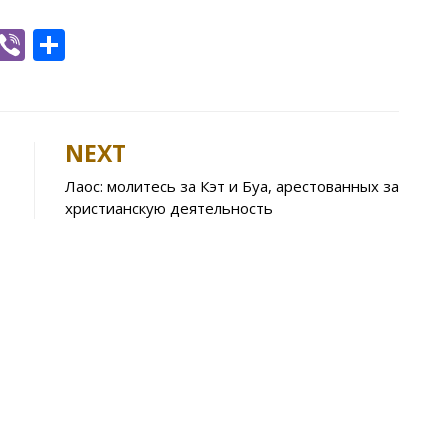
W
Vi
S
h
b
h
t
er
ar
e
NEXT
A
Лаос: молитесь за Кэт и Буа, арестованных за
p
христианскую деятельность
p