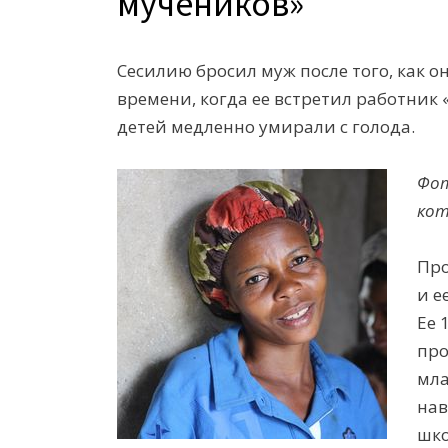
мучеников»
Сесилию бросил муж после того, как о
времени, когда ее встретил работник 
детей медленно умирали с голода.
Фот
кот
Про
и е
Ее 
про
мла
нав
шко