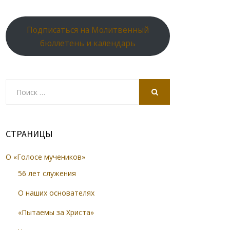
Подписаться на Молитвенный
бюллетень и календарь
Search
for:
SEARCH
СТРАНИЦЫ
О «Голосе мучеников»
56 лет служения
О наших основателях
«Пытаемы за Христа»