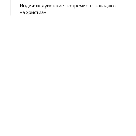
A
Индия: индуистские экстремисты нападают
p
на христиан
p