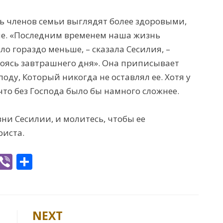
мь членов семьи выглядят более здоровыми,
ние. «Последним временем наша жизнь
о гораздо меньше, – сказала Сесилия, –
боясь завтрашнего дня». Она приписывает
оду, Который никогда не оставлял ее. Хотя у
 что без Господа было бы намного сложнее.
изни Сесилии, и молитесь, чтобы ее
риста.
W
Vi
S
h
b
h
t
er
ar
e
NEXT