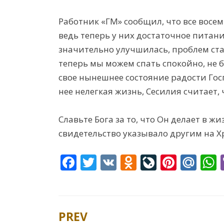
Работник «ГМ» сообщил, что все восе
ведь теперь у них достаточное пита
значительно улучшилась, проблем стал
теперь мы можем спать спокойно, не 
свое нынешнее состояние радости Госп
нее нелегкая жизнь, Сесилия считает,
Славьте Бога за то, что Он делает в ж
свидетельство указывало другим на Х
F
T
V
O
Li
Pi
M
ac
w
K
d
v
nt
ai
e
itt
n
eJ
er
l.
a
b
er
o
o
e
R
s
PREV
Post