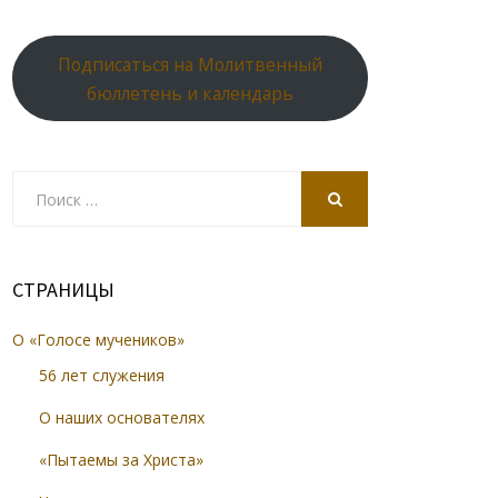
Подписаться на Молитвенный
бюллетень и календарь
Search
for:
SEARCH
СТРАНИЦЫ
О «Голосе мучеников»
56 лет служения
О наших основателях
«Пытаемы за Христа»