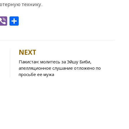
ютерную технику.
W
Vi
S
h
b
h
t
er
ar
e
NEXT
A
Пакистан: молитесь за Эйшу Биби,
p
апелляционное слушание отложено по
p
просьбе ее мужа