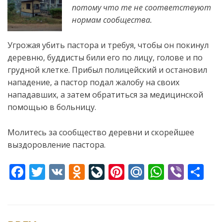
потому что те не соответствуют
нормам сообщества.
Угрожая убить пастора и требуя, чтобы он покинул
деревню, буддисты били его по лицу, голове и по
грудной клетке. Прибыл полицейский и остановил
нападение, а пастор
подал жалобу на своих
нападавших, а затем обратиться за медицинской
помощью в больницу.
Молитесь за сообщество деревни и скорейшее
выздоровление пастора.
F
T
V
O
Li
Pi
M
W
Vi
S
ac
w
K
d
v
nt
ai
h
b
h
e
itt
n
eJ
er
l.
at
er
ar
b
er
o
o
e
R
s
e