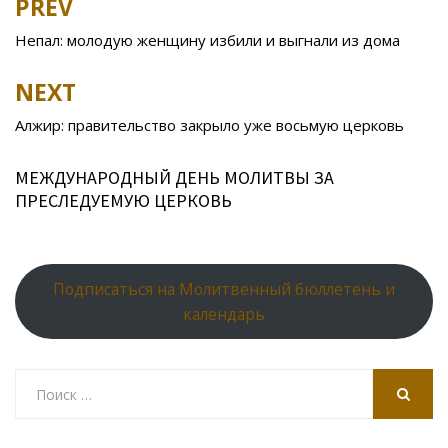
PREV
Post
o
kl
u
st
u
A
navigation
Непал: молодую женщину избили и выгнали из дома
o
as
r
p
k
s
n
p
NEXT
ni
al
Алжир: правительство закрыло уже восьмую церковь
ki
МЕЖДУНАРОДНЫЙ ДЕНЬ МОЛИТВЫ ЗА
ПРЕСЛЕДУЕМУЮ ЦЕРКОВЬ
Подписаться на Молитвенный бюллетень и
календарь
Search
for:
SEARCH