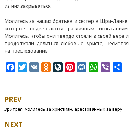
из них закрываться.
Молитесь за наших братьев и сестер в Шри-Ланке,
которые подвергаются различным испытаниям.
Молитесь, чтобы они твердо стояли в своей вере и
продолжали делиться любовью Христа, несмотря
на преследование.
F
T
V
O
Li
Pi
M
W
Vi
S
ac
w
K
d
v
nt
ai
h
b
h
e
itt
n
eJ
er
l.
at
er
ar
b
er
o
o
e
R
s
e
PREV
Post
o
kl
u
st
u
A
navigation
Эритрея: молитесь за христиан, арестованных за веру
o
as
r
p
k
s
n
p
NEXT