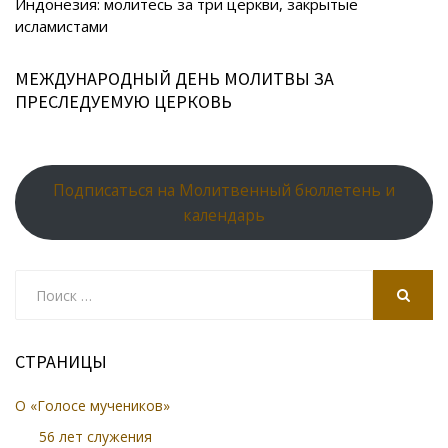
ni
al
Индонезия: молитесь за три церкви, закрытые
ki
исламистами
МЕЖДУНАРОДНЫЙ ДЕНЬ МОЛИТВЫ ЗА
ПРЕСЛЕДУЕМУЮ ЦЕРКОВЬ
Подписаться на Молитвенный бюллетень и
календарь
Search
for:
SEARCH
СТРАНИЦЫ
О «Голосе мучеников»
56 лет служения