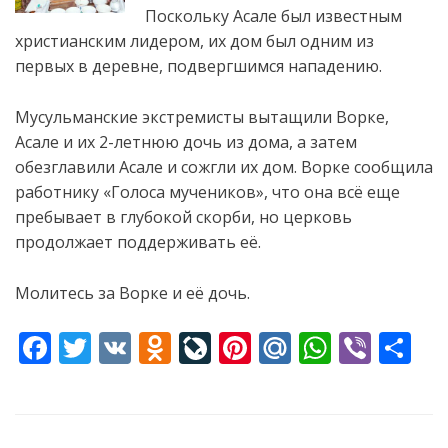
Поскольку Асале был известным
христианским лидером, их дом был одним из
первых в деревне, подвергшимся нападению.
Мусульманские экстремисты вытащили
Ворке,
Асале и их 2-летнюю дочь из дома, а затем
обезглавили Асале и сожгли их дом. Ворке сообщила
работнику «Голоса мучеников», что она всё еще
пребывает в глубокой скорби, но церковь
продолжает поддерживать её.
Молитесь за Ворке и её дочь.
F
T
V
O
Li
Pi
M
W
Vi
S
ac
w
K
d
v
nt
ai
h
b
h
e
itt
n
eJ
er
l.
at
er
ar
b
er
o
o
e
R
s
e