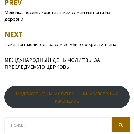
PREV
Post
o
kl
u
st
u
A
navigation
Мексика: восемь христианских семей изгнаны из
o
as
r
p
деревни
k
s
n
p
NEXT
ni
al
ki
Пакистан: молитесь за семью убитого христианина
МЕЖДУНАРОДНЫЙ ДЕНЬ МОЛИТВЫ ЗА
ПРЕСЛЕДУЕМУЮ ЦЕРКОВЬ
Подписаться на Молитвенный бюллетень и
календарь
Search
for:
SEARCH