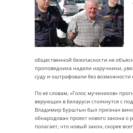
общественной безопасности не объясн
проповедника надели наручники, увез
суду и оштрафовали без возможности 
По её словам, «Голос мучеников» прог
верующих в Беларуси столкнутся с по
Владимир Бурштын был признан вино
обнародован проект нового закона о 
полагает, что новый закон, скорее вс