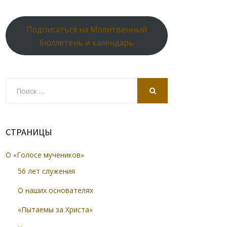
Подписаться на Молитвенный
бюллетень и календарь
Search
for:
SEARCH
СТРАНИЦЫ
О «Голосе мучеников»
56 лет служения
О наших основателях
«Пытаемы за Христа»