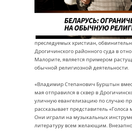
преследуемых христиан, обвинитель
Дрогичинского районного суда в отн
Малорите, является примером расту
обычной религиозной
деятельности.
«Владимир Степанович Бурштын вмест
мая отправился в сквер в Дрогичинс
уличную евангелизацию по случаю пр
рассказывает представитель «Голоса м
Они играли на музыкальных инструме
литературу всем желающим. Внезапн