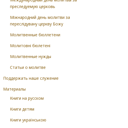
преследуемую церковь
Міжнародний день молитви за
переслідувану церкву Божу
Молитвенные бюллетени
Молитовні бюлетені
Молитвенные нужды
Статьи о молитве
Поддержать наше служение
Материалы
Книги на русском
Книги детям
Книги українською