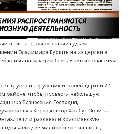
ный приговор, вынесенный судьёй
ошении Владимира Бурштына из церкви в
щей криминализации белорусскими властями
е с группой верующих из своей церкви 27
ком районе, чтобы провести небольшую
аздника Вознесения Господня, —
учеников» в Корее доктор Хён Сук Фоли. —
нтах, пели и раздавали христианскую
о подъехали две милицейские машины,