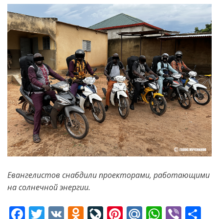
Евангелистов снабдили проекторами, работающими
на солнечной энергии.
F
T
V
O
Li
Pi
M
W
Vi
S