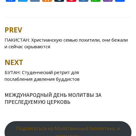
ac
w
K
d
v
nt
ai
h
b
h
e
itt
n
eJ
er
l.
at
er
ar
b
er
o
o
e
R
s
e
PREV
Post
o
kl
u
st
u
A
navigation
ПАКИСТАН: Христианскую семью похитили, они бежали
o
as
r
p
и сейчас скрываются
k
s
n
p
NEXT
ni
al
ki
БУТАН: Студенческий ретрит для
послабления давления буддистов
МЕЖДУНАРОДНЫЙ ДЕНЬ МОЛИТВЫ ЗА
ПРЕСЛЕДУЕМУЮ ЦЕРКОВЬ
Подписаться на Молитвенный бюллетень и