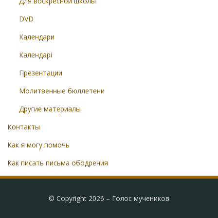
Для воскресной школы
DVD
Календари
Календарі
Презентации
Молитвенные бюллетени
Другие материалы
Контакты
Как я могу помочь
Как писать письма ободрения
© Copyright 2026 –
Голос мучеников
Radical Theme by
WPFlask
⋅
Powered by
WordPress