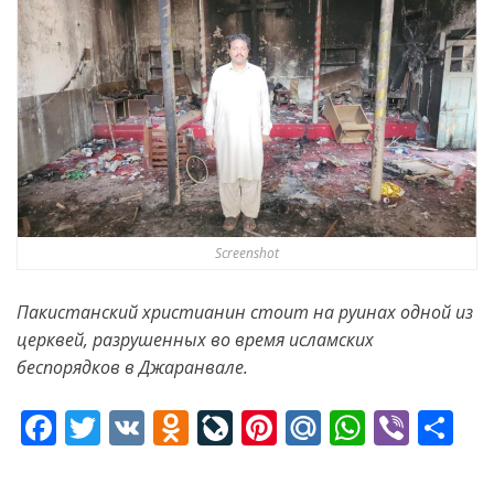
Screenshot
Пакистанский христианин стоит на руинах одной из
церквей, разрушенных во время исламских
беспорядков в Джаранвале.
F
T
V
O
Li
Pi
M
W
Vi
S
ac
w
K
d
v
nt
ai
h
b
h