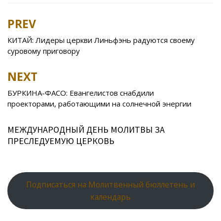
e
itt
n
eJ
er
l.
at
er
ar
b
er
o
o
e
R
s
e
PREV
Post
o
kl
u
st
u
A
navigation
КИТАЙ: Лидеры церкви Линьфэнь радуются своему
o
as
r
p
суровому приговору
k
s
n
p
NEXT
ni
al
ki
БУРКИНА-ФАСО: Евангелистов снабдили
проекторами, работающими на солнечной энергии
МЕЖДУНАРОДНЫЙ ДЕНЬ МОЛИТВЫ ЗА
ПРЕСЛЕДУЕМУЮ ЦЕРКОВЬ
Подписаться на Молитвенный бюллетень и
календарь