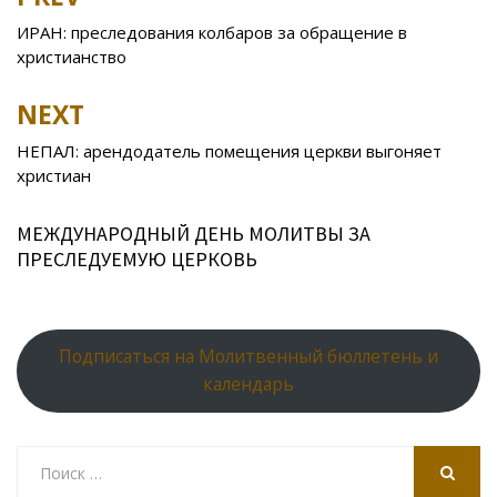
Post
o
kl
u
st
u
A
navigation
ИРАН: преследования колбаров за обращение в
o
as
r
p
христианство
k
s
n
p
NEXT
ni
al
ki
НЕПАЛ: арендодатель помещения церкви выгоняет
христиан
МЕЖДУНАРОДНЫЙ ДЕНЬ МОЛИТВЫ ЗА
ПРЕСЛЕДУЕМУЮ ЦЕРКОВЬ
Подписаться на Молитвенный бюллетень и
календарь
Search
for:
SEARCH