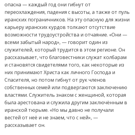
опасна
—
каждый год
они
гиб
нут
от
переохлаждения
, падения с высоты
, а также
от
пуль
иранских пограничников.
Н
а
эту
опасную для жизни
карьеру иранских курдов толкают
отсутствие
возможност
и
трудоустройства
и
о
тчаяние
.
«Они
—
всеми
забыт
ый
народ»
,
—
говорит
один из
служителей, который трудится в этом регионе
. Он
рассказ
ывает
,
что
благовестники
служ
ат
колбарам
и
становятся свидетелями того, как
некоторые из
них
принимают
Христ
а
как
личного
Господа
и
Спасителя, но потом гибнут от рук
член
ов
собственных
сем
ей
или
подвергаются заключению
властями
.
Служитель
знаком с
женщин
ой, которая
была арестована и служила другим
заключённым
в
и
ран
ской тюрьме
.
«
Но мы давно н
е получали
вестей от неё
и не знаем,
что с ней
», —
рассказ
ывает
он
.