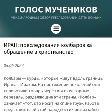
ГОЛОС МУЧЕНИКОВ
МЕЖДУНАРОДНЫЙ ОБЗОР ПРЕСЛЕДОВАНИЙ ДЕТЕЙ БОЖЬИХ
Menu
ИРАН: преследования колбаров за
обращение в христианство
05.06.2024
Колбары
— курды, которые живут вдоль границы
Ирана с Ираком. На протяжении поколений они
перевозили товары через высокие горные
перевалы
, разделяющие
эти
стран
ы
.
«
Колбар
»
означает «т
от
, кто носит на спине
груз
».
Работа
представителей этой народности
чрезвычайно