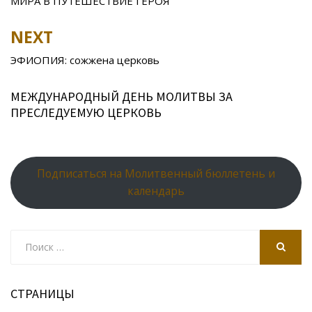
k
s
n
p
МИРА В ПУТЕШЕСТВИЕ ГЕРОЯ
ni
al
NEXT
ki
ЭФИОПИЯ: сожжена церковь
МЕЖДУНАРОДНЫЙ ДЕНЬ МОЛИТВЫ ЗА
ПРЕСЛЕДУЕМУЮ ЦЕРКОВЬ
Подписаться на Молитвенный бюллетень и
календарь
Search
for:
SEARCH
СТРАНИЦЫ