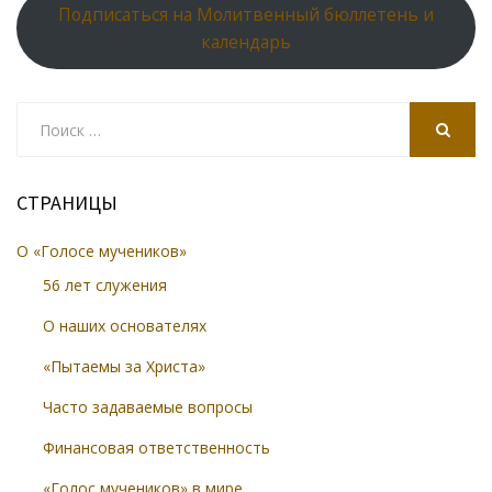
Подписаться на Молитвенный бюллетень и
календарь
Search
for:
SEARCH
СТРАНИЦЫ
О «Голосе мучеников»
56 лет служения
О наших основателях
«Пытаемы за Христа»
Часто задаваемые вопросы
Финансовая ответственность
«Голос мучеников» в мире