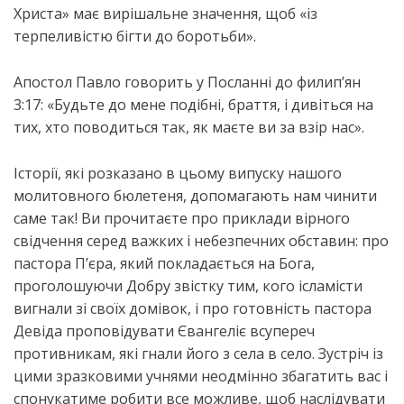
Христа» має вирішальне значення, щоб «із
терпеливістю бігти до боротьби».
Апостол Павло говорить у Посланні до филип’ян
3:17: «Будьте до мене подібні, браття, і дивіться на
тих, хто поводиться так, як маєте ви за взір нас».
Історії, які розказано в цьому випуску нашого
молитовного бюлетеня, допомагають нам чинити
саме так! Ви прочитаєте про приклади вірного
свідчення серед важких і небезпечних обставин: про
пастора П’єра, який покладається на Бога,
проголошуючи Добру звістку тим, кого ісламісти
вигнали зі своїх домівок, і про готовність пастора
Девіда проповідувати Євангеліє всупереч
противникам, які гнали його з села в село. Зустріч із
цими зразковими учнями неодмінно збагатить вас і
спонукатиме робити все можливе, щоб наслідувати