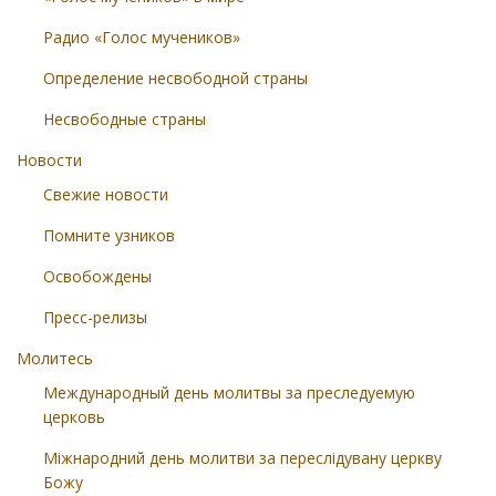
Радио «Голос мучеников»
Определение несвободной страны
Несвободные страны
Новости
Свежие новости
Помните узников
Освобождены
Пресс-релизы
Молитесь
Международный день молитвы за преследуемую
церковь
Міжнародний день молитви за переслідувану церкву
Божу