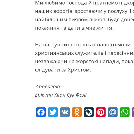
Ми любимо Господа й прагнемо підко
наших ворогів, зростаючи у послуху. І 
найбільшим виявом любові буде донес
покаяння та дати вічне життя.
На наступних сторінках нашого молит
християнських служителів і пересічних
незважаючи на жорстокі напади, пока
слідувати за Христом.
З повагою,
Ерік та Хьон Сук Фолі
F
T
V
O
Li
Pi
M
ac
w
K
d
v
nt
ai
e
itt
n
eJ
er
l.
a