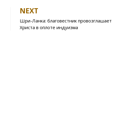
e
NEXT
A
Шри-Ланка: благовестник провозглашает
p
Христа в оплоте индуизма
p