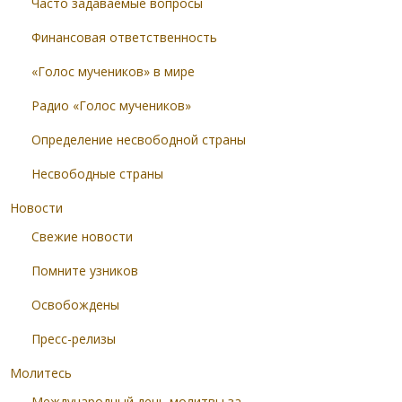
Часто задаваемые вопросы
Финансовая ответственность
«Голос мучеников» в мире
Радио «Голос мучеников»
Определение несвободной страны
Несвободные страны
Новости
Свежие новости
Помните узников
Освобождены
Пресс-релизы
Молитесь
Международный день молитвы за