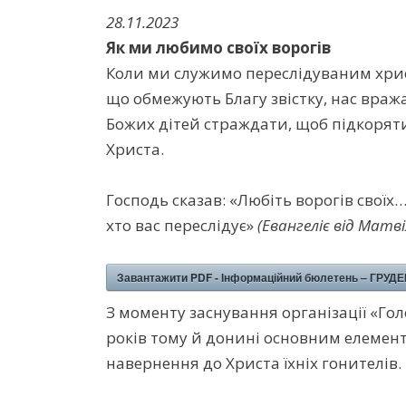
28.11.2023
Як ми любимо своїх ворогів
Коли ми служимо переслідуваним хрис
що обмежують Благу звістку, нас вража
Божих дітей страждати, щоб підкорят
Христа.
Господь сказав: «Любіть ворогів своїх… 
хто вас переслідує»
(Евангеліє від Матвія
Завантажити PDF - Інформаційний бюлетень – ГРУДЕ
З моменту заснування організації «Гол
років тому й донині основним елемен
навернення до Христа їхніх гонителів.