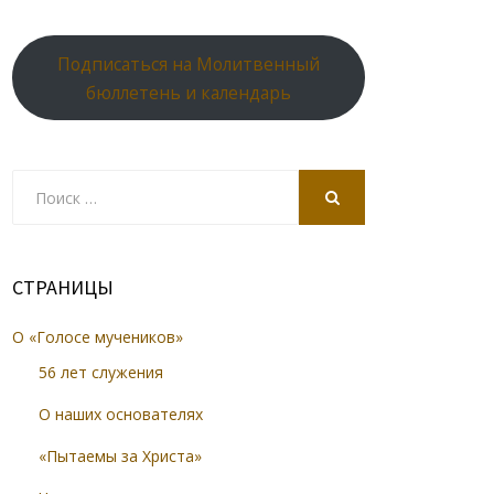
Подписаться на Молитвенный
бюллетень и календарь
Search
for:
SEARCH
СТРАНИЦЫ
О «Голосе мучеников»
56 лет служения
О наших основателях
«Пытаемы за Христа»