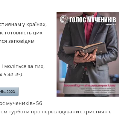
тиянам у країнах,
є готовність цих
ися заповідям
і моліться за тих,
 5:44–45).
НЬ, 2023
ос мучеників» 56
том турботи про переслідуваних християн є