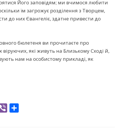
рятися Його заповідям; ми вчимося любити
оскільки їм загрожує розділення з Творцем,
ти до них Євангеліє, здатне привести до
овного бюлетеня ви прочитаєте про
 віруючих, які живуть на Близькому Сході й,
зують нам на особистому прикладі, як
W
Vi
S
h
b
h
t
er
ar