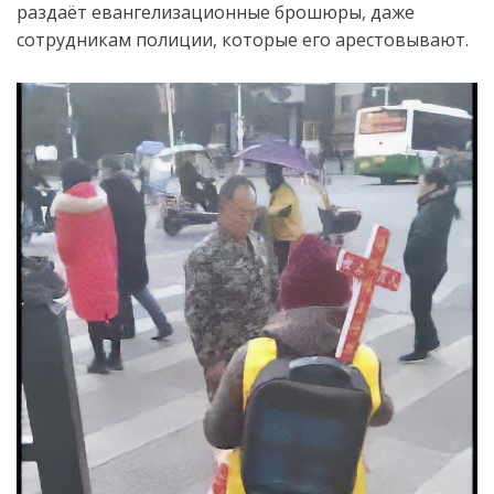
разда
ё
т
евангел
изационные
брошюры
,
даже
сотрудникам
полиции, котор
ые
его
арестовыва
ю
т.