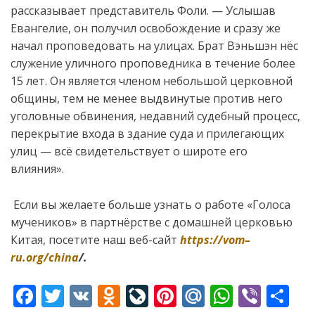
рассказывает представитель Фоли. — Услышав
Евангелие, он получил освобождение и сразу же
начал проповедовать на улицах. Брат Вэньшэн нёс
служение уличного проповедника в течение более
15 лет. Он является членом небольшой церковной
общины, тем не менее выдвинутые против него
уголовные обвинения, недавний судебный процесс,
перекрытие входа в здание суда и прилегающих
улиц — всё свидетельствует о широте его
влияния».
Если вы желаете больше узнать о работе «Голоса
мучеников» в партнёрстве с домашней церковью
Китая, посетите наш веб-сайт
https
://
vom
–
ru
.
org
/
china
/.
F
T
V
O
Li
Pi
M
W
Vi
S