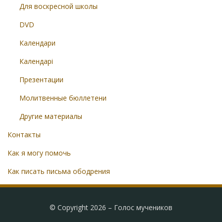
Для воскресной школы
DVD
Календари
Календарі
Презентации
Молитвенные бюллетени
Другие материалы
Контакты
Как я могу помочь
Как писать письма ободрения
© Copyright 2026 –
Голос мучеников
Radical Theme by
WPFlask
⋅
Powered by
WordPress