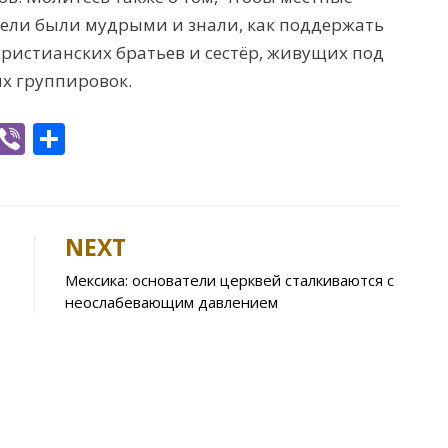
тели
были мудры
ми
и знали, как поддержать
христианских
братьев и сест
ё
р, живущих под
х группировок.
W
Vi
S
h
b
h
t
er
ar
e
NEXT
A
Мексика: основатели церквей сталкиваются с
p
неослабевающим давлением
p