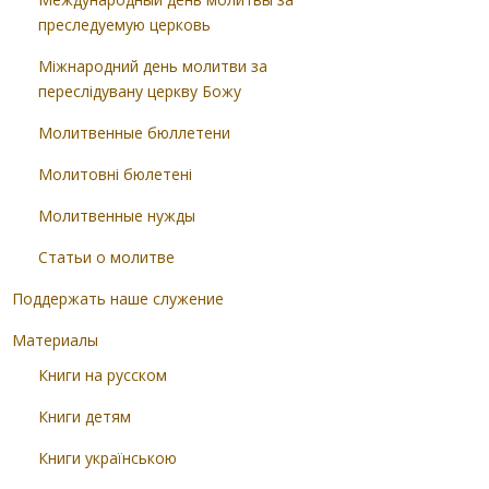
преследуемую церковь
Міжнародний день молитви за
переслідувану церкву Божу
Молитвенные бюллетени
Молитовні бюлетені
Молитвенные нужды
Статьи о молитве
Поддержать наше служение
Материалы
Книги на русском
Книги детям
Книги українською