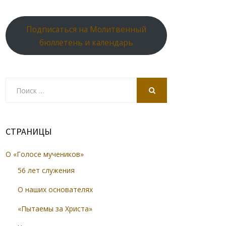
Подписаться на Молитвенный
бюллетень и календарь
Search
for:
SEARCH
СТРАНИЦЫ
О «Голосе мучеников»
56 лет служения
О наших основателях
«Пытаемы за Христа»