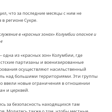
ил, что
за
последние месяцы
с ним не
в
в р
еги
оне Сукре.
служение в «красных зонах» Колумбии опасно
е
и
е
— одна из «красных зон» Колумбии, где
стские партизаны и военизированные
ования осуществляют насильственный
ль над большими территориями. Эти группы
о ввели новые ограничения в отношении
ан и церквей.
сь за безопасность
находящихся там
ов. Молитесь также о том, чтобы
местные