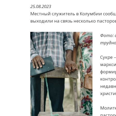
2
5
.08.2023
Местный служитель
в Колумбии сообщ
выходили на связь
нескольк
о
пастор
о
Фото: 
трудно
Сукре 
маркси
формир
контро
недавн
христи
Молите
пастор