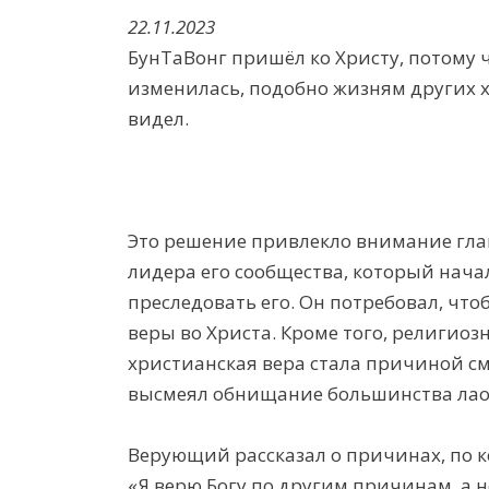
22.11.2023
БунТаВонг пришёл ко Христу, потому ч
изменилась, подобно жизням других х
видел.
Это решение привлекло внимание гла
лидера его сообщества, который нач
преследовать его. Он потребовал, чтоб
веры во Христа. Кроме того, религиоз
христианская вера стала причиной с
высмеял обнищание большинства лао
Верующий рассказал о причинах, по к
«Я верю Богу по другим причинам, а н