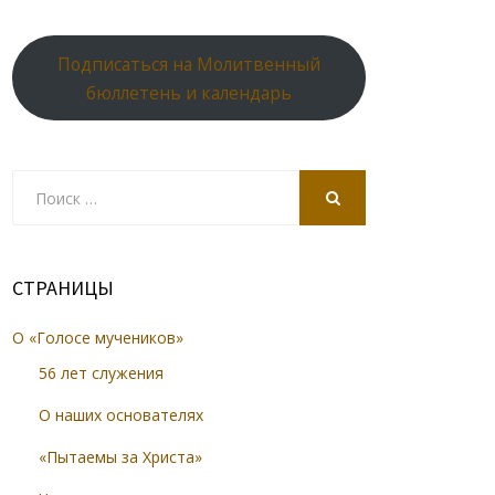
Подписаться на Молитвенный
бюллетень и календарь
Search
for:
SEARCH
СТРАНИЦЫ
О «Голосе мучеников»
56 лет служения
О наших основателях
«Пытаемы за Христа»