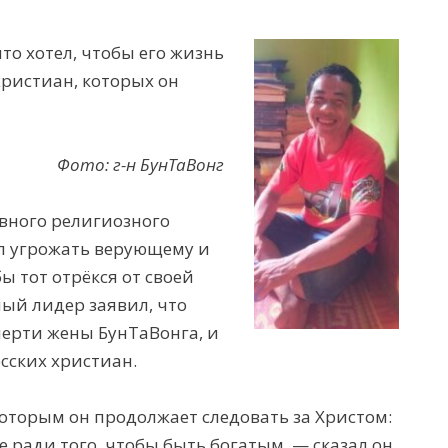
то хотел, чтобы его жизнь
ристиан, которых он
Фото: г-н БунТаВонг
вного религиозного
ал угрожать верующему и
ы тот отрёкся от своей
ный лидер заявил, что
мерти жены
БунТаВонга, и
сских христиан.
оторым он продолжает следовать за Христом:
е ради того, чтобы быть богатым, — сказал он.