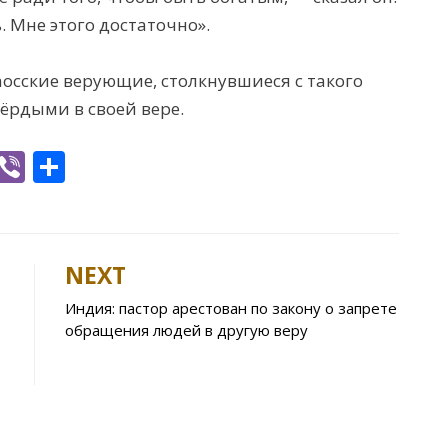
 Мне этого достаточно».
аосские верующие, столкнувшиеся с такого
ёрдыми в своей вере.
W
Vi
S
h
b
h
t
er
ar
e
NEXT
A
Индия: пастор арестован по закону о запрете
p
обращения людей в другую веру
p