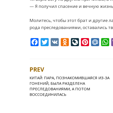
— Я получил спасение и вечную жизнь.
Молитесь, чтобы этот брат и другие л
рода преследованиями, оставались тв
F
T
V
O
Li
Pi
M
ac
w
K
d
v
nt
ai
e
itt
n
eJ
er
l.
a
b
er
o
o
e
R
s
PREV
Post
o
kl
u
st
u
КИТАЙ: ПАРА, ПОЗНАКОМИВШАЯСЯ ИЗ-ЗА
navigation
o
as
r
ГОНЕНИЙ, БЫЛА РАЗДЕЛЕНА
k
s
n
ПРЕСЛЕДОВАНИЯМИ, А ПОТОМ
ВОССОЕДИНИЛАСЬ
ni
al
ki