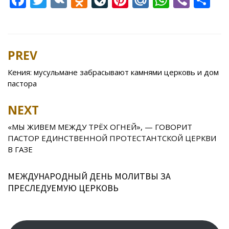
ac
w
K
d
v
nt
ai
h
b
h
e
itt
n
eJ
er
l.
at
er
ar
b
er
o
o
e
R
s
e
PREV
Post
o
kl
u
st
u
A
navigation
Кения: мусульмане забрасывают камнями церковь и дом
o
as
r
p
пастора
k
s
n
p
NEXT
ni
al
ki
«МЫ ЖИВЕМ МЕЖДУ ТРЁХ ОГНЕЙ», — ГОВОРИТ
ПАСТОР ЕДИНСТВЕННОЙ ПРОТЕСТАНТСКОЙ ЦЕРКВИ
В ГАЗЕ
МЕЖДУНАРОДНЫЙ ДЕНЬ МОЛИТВЫ ЗА
ПРЕСЛЕДУЕМУЮ ЦЕРКОВЬ