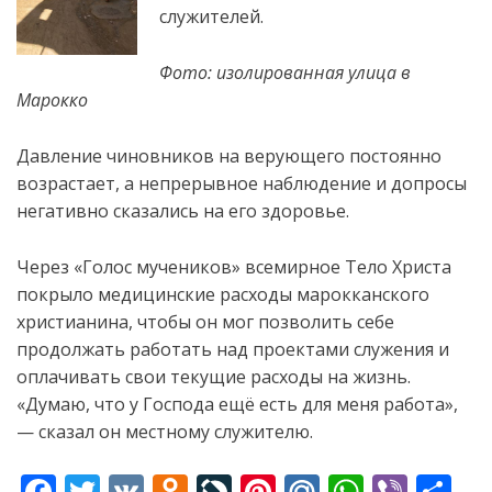
служителей.
Фото: изолированная улица в
Марокко
Давление чиновников на верующего постоянно
возрастает, а непрерывное наблюдение и допросы
негативно сказались на его здоровье.
Через «Голос мучеников» всемирное Тело Христа
покрыло медицинские расходы марокканского
христианина, чтобы он мог позволить себе
продолжать работать над проектами служения и
оплачивать свои текущие расходы на жизнь.
«Думаю, что у Господа ещё есть для меня работа»,
— сказал он местному служителю.
F
T
V
O
Li
Pi
M
W
Vi
S