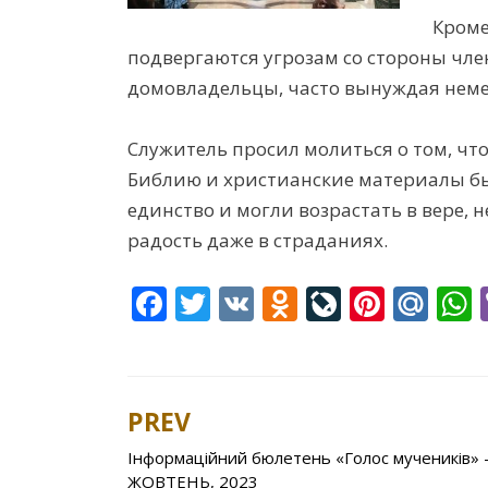
Кроме
подвергаются угрозам со стороны чл
домовладельцы, часто вынуждая неме
Служитель просил молиться о том, ч
Библию и христианские материалы б
единство и могли возрастать в вере,
радость даже в страданиях.
F
T
V
O
Li
Pi
M
ac
w
K
d
v
nt
ai
e
itt
n
eJ
er
l.
a
b
er
o
o
e
R
s
PREV
Post
o
kl
u
st
u
Інформаційний бюлетень «Голос мучеників» 
navigation
o
as
r
ЖОВТЕНЬ, 2023