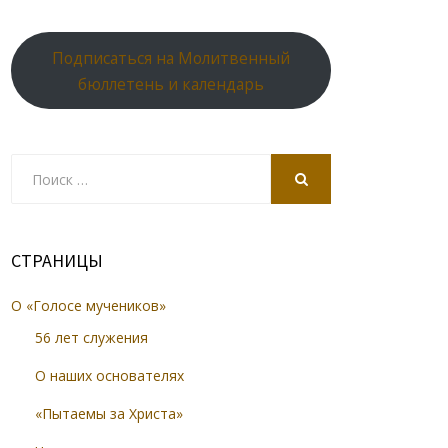
Подписаться на Молитвенный
бюллетень и календарь
Search
for:
SEARCH
СТРАНИЦЫ
О «Голосе мучеников»
56 лет служения
О наших основателях
«Пытаемы за Христа»