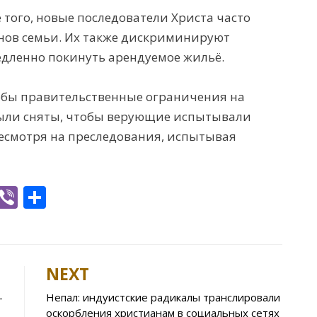
 того, новые последователи Христа часто
енов семьи. Их также дискриминируют
дленно покинуть арендуемое жильё.
тобы правительственные ограничения на
ыли сняты, чтобы верующие испытывали
 несмотря на преследования, испытывая
W
Vi
S
h
b
h
t
er
ar
e
NEXT
A
–
Непал: индуистские радикалы транслировали
p
оскорбления христианам в социальных сетях