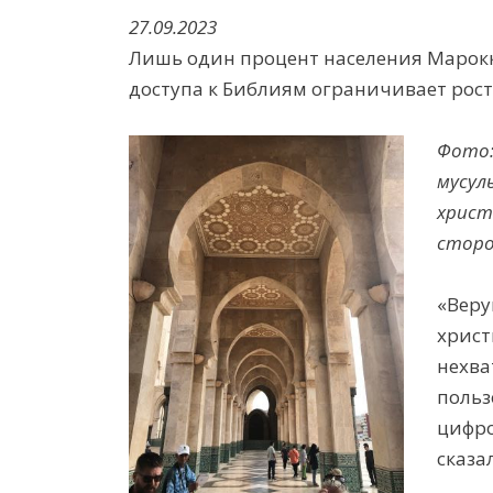
27.09.2023
Лишь один процент населения Марокко
доступа к Библиям ограничивает рос
Фото:
мусул
христ
сторо
«Веру
христ
нехва
польз
цифро
сказа