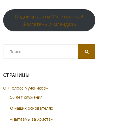
Подписаться на Молитвенный
бюллетень и календарь
Search
for:
SEARCH
СТРАНИЦЫ
О «Голосе мучеников»
56 лет служения
О наших основателях
«Пытаемы за Христа»