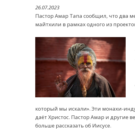
26.07.2023
Пастор Амар Тапа сообщил, что два ме
майтхили
в рамках одного из проекто
который мы искали». Эти монахи
-инд
даёт
Христо
с
. Пастор Амар и другие 
больше рассказать о
б Иисусе
.