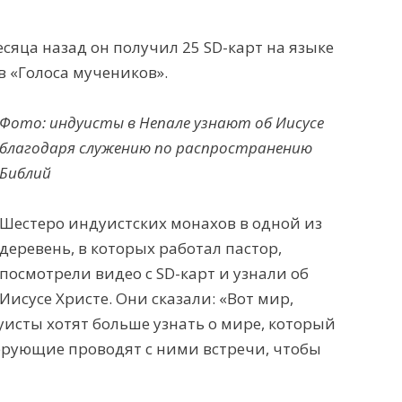
сяца назад он получил 25 SD-карт на языке
в
«Голос
а
мучеников
»
.
Фото
: инду
исты
в Непале узнают об Иисусе
благодаря
служению
по распространению
Библи
й
Шестеро индуистских монахов в одной из
деревень,
в которых
работал
пастор
,
по
смотрели видео с SD-карт и узнали об
Иисусе Христе. Они сказали:
«Вот мир,
уисты
хотят больше узнать о
мире, который
верующие
проводят
с ними
встреч
и
, чтобы