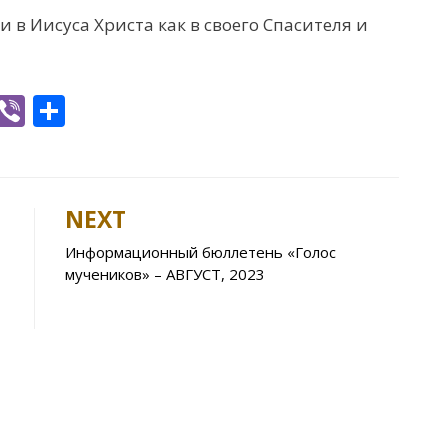
 в Иисуса Христа как в своего Спасителя и
W
Vi
S
h
b
h
t
er
ar
e
NEXT
A
Информационный бюллетень «Голос
p
мучеников» – АВГУСТ, 2023
p