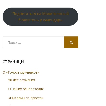
Подписаться на Молитвенный
бюллетень и календарь
Search
for:
SEARCH
СТРАНИЦЫ
О «Голосе мучеников»
56 лет служения
О наших основателях
«Пытаемы за Христа»