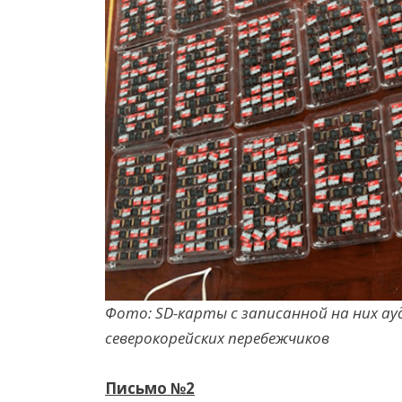
Фото: SD-карты с записанной на них а
северокорейских перебежчиков
Письмо
№2