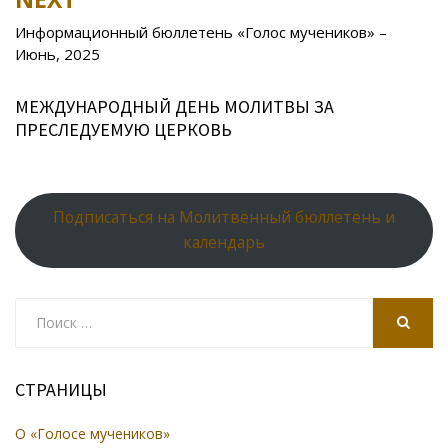
ki
Информационный бюллетень «Голос мучеников» –
Июнь, 2025
МЕЖДУНАРОДНЫЙ ДЕНЬ МОЛИТВЫ ЗА
ПРЕСЛЕДУЕМУЮ ЦЕРКОВЬ
Подписаться на Молитвенный бюллетень и
календарь
Search
for:
SEARCH
СТРАНИЦЫ
О «Голосе мучеников»