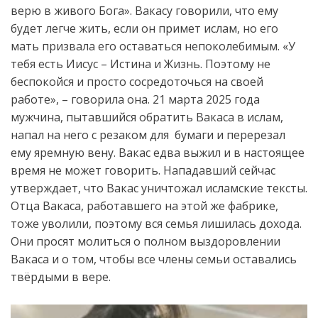
верю
в
живого
Бога
».
Вакасу говорили, что ему
будет легче жить, если он примет ислам, но его
мать призвала его оставаться непоколебимым. «У
тебя есть Иисус – Истина и Жизнь. Поэтому не
беспокойся и просто сосредоточься на своей
работе», – говорила она. 21 марта 2025 года
мужчина, пытавшийся обратить Вакаса в ислам,
напал на него с резаком для бумаги и перерезал
ему яремную вену. Вакас едва выжил и в настоящее
время не может говорить. Нападавший сейчас
утверждает, что Вакас уничтожал исламские тексты.
Отца Вакаса, работавшего на этой же фабрике,
тоже уволили, поэтому вся семья лишилась дохода.
Они просят молиться о полном выздоровлении
Вакаса и о том, чтобы все члены семьи оставались
твёрдыми в вере.