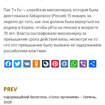
Пак Тэ Ён — корейская миссионерка, которая была
арестована в Хабаровске (Россия) 15 января, за
неделю до того, как она должна была вернуться на
родину в Корею, чтобы уйти на пенсию в возрасте
70 лет. Власти оштрафовали миссионерку за
превышение срока действия визы, несмотря на то
что это превышение было вызвано её задержанием
российскими властями.
F
T
V
O
Li
Pi
M
W
Vi
S
ac
w
K
d
v
nt
ai
h
b
h
e
itt
n
eJ
er
l.
at
er
ar
b
er
o
o
e
R
s
e
PREV
Post
o
kl
u
st
u
A
navigation
Інформаційний бюлетень «Голос мучеників» – Липень,
o
as
r
p
2026