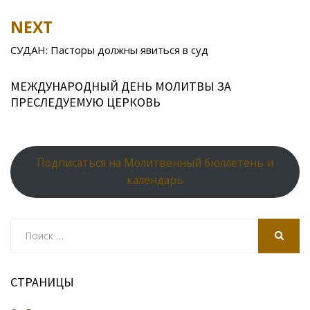
k
s
n
p
NEXT
ni
al
ki
СУДАН: Пасторы должны явиться в суд
МЕЖДУНАРОДНЫЙ ДЕНЬ МОЛИТВЫ ЗА
ПРЕСЛЕДУЕМУЮ ЦЕРКОВЬ
Подписаться на Молитвенный бюллетень и
календарь
Search
for:
SEARCH
СТРАНИЦЫ