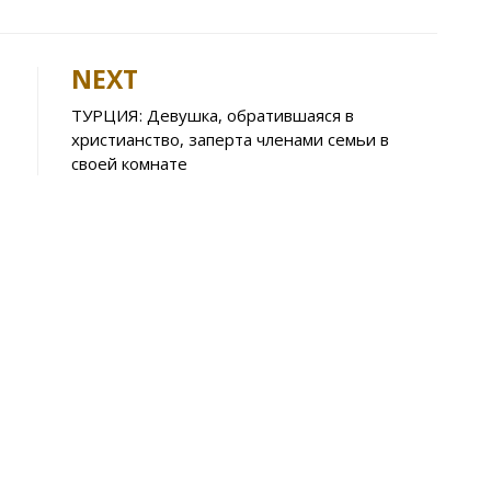
t
er
ar
e
NEXT
A
ТУРЦИЯ: Девушка, обратившаяся в
p
христианство, заперта членами семьи в
p
своей комнате