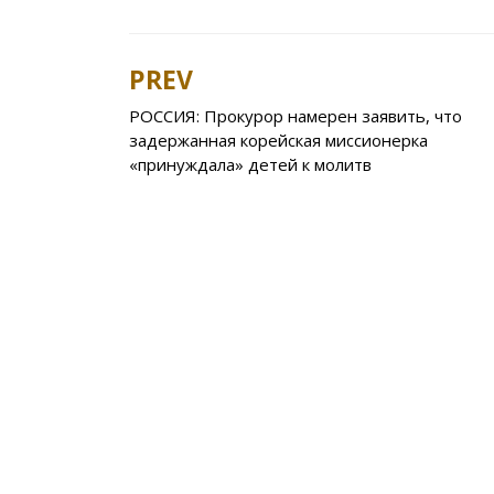
e
itt
n
eJ
er
l.
a
b
er
o
o
e
R
s
PREV
Post
o
kl
u
st
u
РОССИЯ: Прокурор намерен заявить, что
navigation
o
as
r
задержанная корейская миссионерка
k
s
n
«принуждала» детей к молитв
ni
al
ki