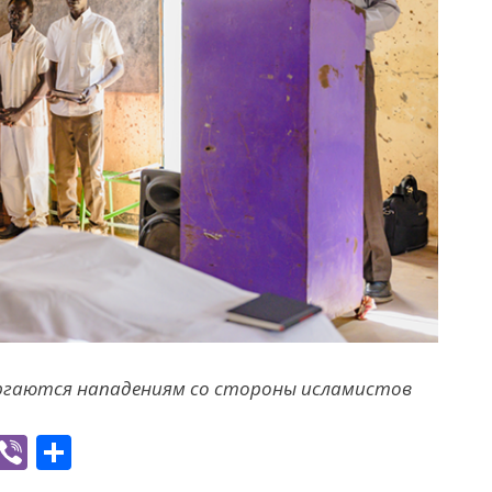
вергаются нападениям со стороны исламистов
W
Vi
S
h
b
h