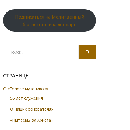
Подписаться на Молитвенный
бюллетень и календарь
Search
for:
SEARCH
СТРАНИЦЫ
О «Голосе мучеников»
56 лет служения
О наших основателях
«Пытаемы за Христа»