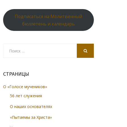
Подписаться на Молитвенный
бюллетень и календарь
Search
for:
SEARCH
СТРАНИЦЫ
О «Голосе мучеников»
56 лет служения
О наших основателях
«Пытаемы за Христа»