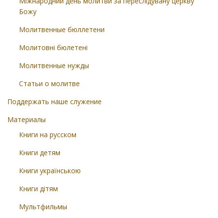
Міжнародний день молитви за переслідувану церкву
Божу
Молитвенные бюллетени
Молитовні бюлетені
Молитвенные нужды
Статьи о молитве
Поддержать наше служение
Материалы
Книги на русском
Книги детям
Книги українською
Книги дітям
Мультфильмы