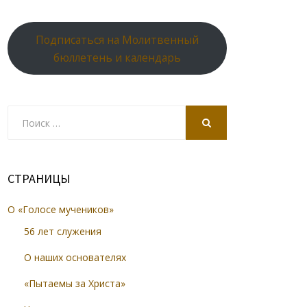
Подписаться на Молитвенный
бюллетень и календарь
Search
for:
SEARCH
СТРАНИЦЫ
О «Голосе мучеников»
56 лет служения
О наших основателях
«Пытаемы за Христа»